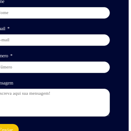
me
ail
mero
nsagem
Enviar